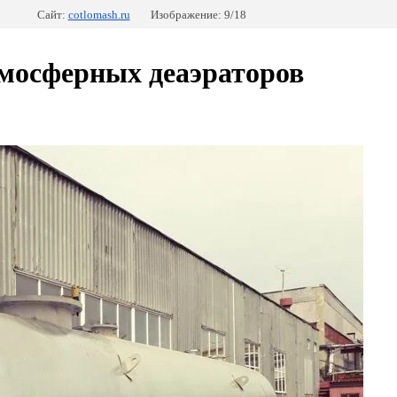
Сайт:
cotlomash.ru
Изображение: 9/18
тмосферных деаэраторов